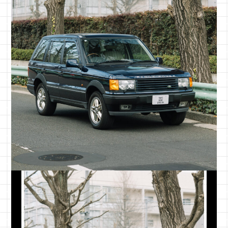
一都三県
¥100,000
東京都・千
関東
¥120,000
茨城県・栃
東北
¥150,000
青森県・岩
中部
¥150,000
新潟県・富
近畿
¥180,000
三重県・滋
中国
¥200,000
鳥取県・島
四国
¥220,000
徳島県・香
九州
¥220,000
福岡県・佐
北海道
¥220,000
北海道全域
沖縄本島
¥250,000
沖縄本島
離島
別途お見積もり
各離島