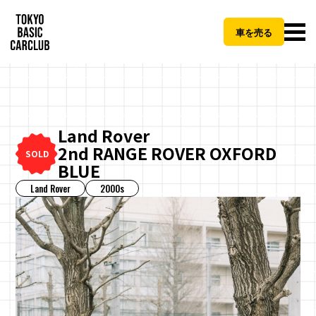
車を売る
Land Rover
2nd RANGE ROVER OXFORD
CLOSE
SOLD
BLUE
Land Rover
2000s
TBCCご納車パッケージとは
地方
費用（税抜）