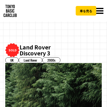
車を売る
Land Rover
CLOSE
SOLD
Discovery 3
UK
Land Rover
2000s
TBCCご納車パッケージとは
地方
費用（税抜）