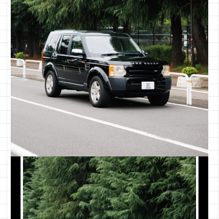
一都三県
¥100,000
東京都・千
関東
¥120,000
茨城県・栃
東北
¥150,000
青森県・岩
中部
¥150,000
新潟県・富
近畿
¥180,000
三重県・滋
中国
¥200,000
鳥取県・島
四国
¥220,000
徳島県・香
九州
¥220,000
福岡県・佐
北海道
¥220,000
北海道全域
沖縄本島
¥250,000
沖縄本島
離島
別途お見積もり
各離島