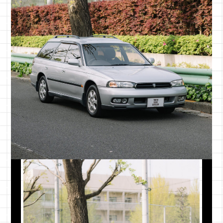
一都三県
¥100,000
東京都・千
関東
¥120,000
茨城県・栃
東北
¥150,000
青森県・岩
中部
¥150,000
新潟県・富
近畿
¥180,000
三重県・滋
中国
¥200,000
鳥取県・島
四国
¥220,000
徳島県・香
九州
¥220,000
福岡県・佐
北海道
¥220,000
北海道全域
沖縄本島
¥250,000
沖縄本島
離島
別途お見積もり
各離島