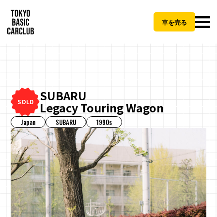
車を売る
SUBARU
CLOSE
SOLD
Legacy Touring Wagon
Japan
SUBARU
1990s
TBCCご納車パッケージとは
地方
費用（税抜）