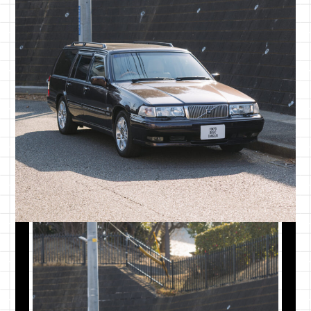
一都三県
¥100,000
東京都・千
関東
¥120,000
茨城県・栃
東北
¥150,000
青森県・岩
中部
¥150,000
新潟県・富
近畿
¥180,000
三重県・滋
中国
¥200,000
鳥取県・島
四国
¥220,000
徳島県・香
九州
¥220,000
福岡県・佐
北海道
¥220,000
北海道全域
沖縄本島
¥250,000
沖縄本島
離島
別途お見積もり
各離島