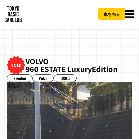
車を売る
VOLVO
CLOSE
SOLD
960 ESTATE LuxuryEdition
Sweden
Volvo
1990s
TBCCご納車パッケージとは
地方
費用（税抜）